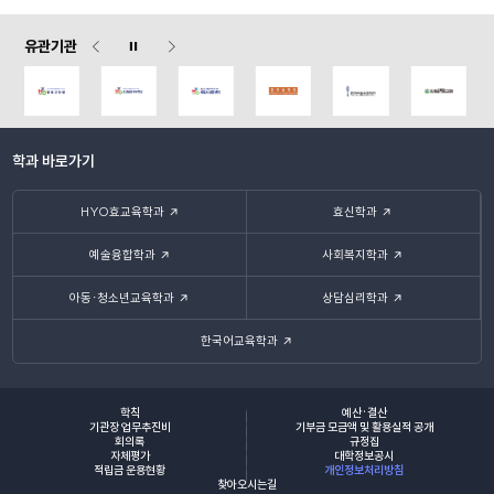
유관기관
학과 바로가기
HYO효교육학과
효신학과
예술융합학과
사회복지학과
아동·청소년교육학과
상담심리학과
한국어교육학과
학칙
예산·결산
기관장 업무추진비
기부금 모금액 및 활용실적 공개
회의록
규정집
자체평가
대학정보공시
적립금 운용현황
개인정보처리방침
찾아오시는길