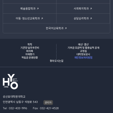
예술융합학과
사회복지학과
아동·청소년교육학과
상담심리학과
한국어교육학과
학칙
예산·결산
기관장 업무추진비
기부금 모금액 및 활용실적 공개
회의록
규정집
자체평가
대학정보공시
적립금 운용현황
개인정보처리방침
찾아오시는길
성산효대학원대학교
인천광역시 남동구 석정로 543
관리자
Tel : 032-433-1996
Fax : 032-421-4528