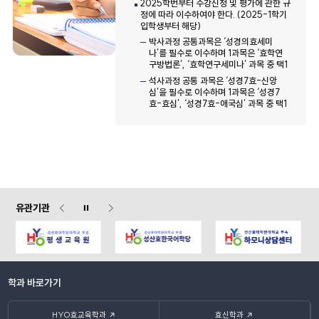
2025학번부터 수강신청 및 평가에 관한 규
정에 따라 이수하여야 한다. (2025-1학기
입학생부터 해당)
박사과정 공통과목은 ‘성경의효세미
나’를 필수로 이수하며 1과목은 ‘효학연
구방법론’, ‘효학연구세미나’ 과목 중 택1
석사과정 공통 과목은 ‘성경7효-신앙
심’을 필수로 이수하며 1과목은 ‘성경7
효-효심’, ‘성경7효-애국심’ 과목 중 택1
유관기관
학과 바로가기
HYO효교육학과
효신학과