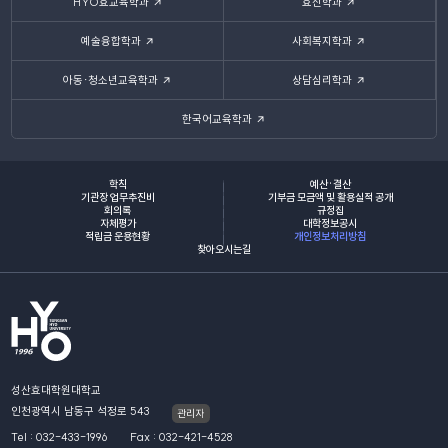
HYO효교육학과
효신학과
예술융합학과
사회복지학과
아동·청소년교육학과
상담심리학과
한국어교육학과
학칙
예산·결산
기관장 업무추진비
기부금 모금액 및 활용실적 공개
회의록
규정집
자체평가
대학정보공시
적립금 운용현황
개인정보처리방침
찾아오시는길
성산효대학원대학교
인천광역시 남동구 석정로 543
관리자
Tel : 032-433-1996
Fax : 032-421-4528